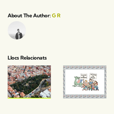
About The Author:
G R
Llocs Relacionats
a
Manifest
Salvem El
Patrimoni,
Salvem La
Selva