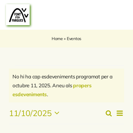
Skip
to
content
Home
»
Eventos
Esdeveniments
No hi ha cap esdeveniments programat per a
octubre 11, 2025. Aneu als
propers
Del
Avís
esdeveniments
.
Octubre
11/10/2025
Na
Cerca
Nave
Dia
Selecciona
D
una