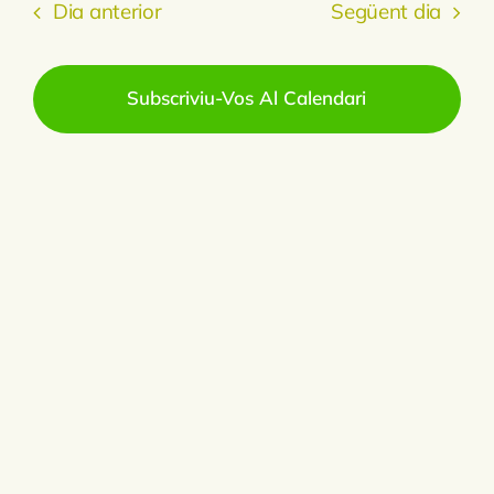
11,
Visu
Dia anterior
Següent dia
data.
Vi
2025
Es
I
Subscriviu-Vos Al Calendari
Cerc
D'Es